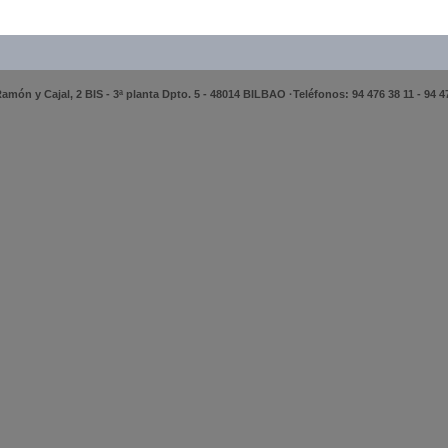
amón y Cajal, 2 BIS - 3ª planta Dpto. 5 - 48014 BILBAO ·Teléfonos: 94 476 38 11 - 94 4