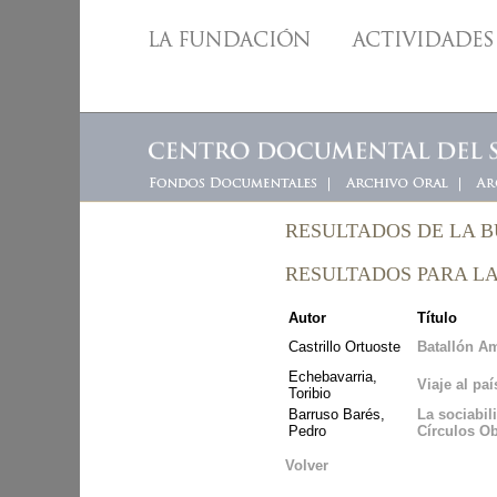
RESULTADOS DE LA 
RESULTADOS PARA LA
Autor
Título
Castrillo Ortuoste
Batallón A
Echebavarria,
Viaje al pa
Toribio
Barruso Barés,
La sociabil
Pedro
Círculos O
Volver