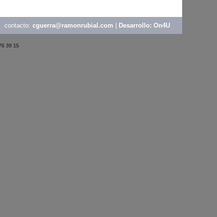
contacto:
cguerra@ramonrubial.com
|
Desarrollo: On4U
76 39 15